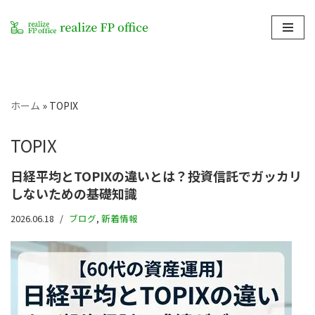
コ
ン
テ
ン
ホーム
»
TOPIX
ツ
へ
TOPIX
ス
キ
日経平均とTOPIXの違いとは？投資信託でガッカリ
ッ
しないための基礎知識
プ
2026.06.18
ブログ
,
新着情報