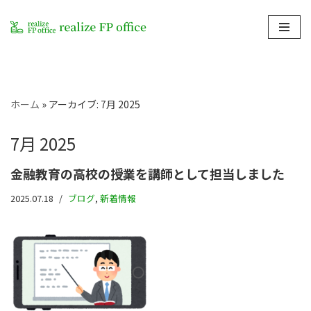
コ
ン
テ
ン
ホーム
»
アーカイブ: 7月 2025
ツ
へ
7月 2025
ス
キ
金融教育の高校の授業を講師として担当しました
ッ
プ
2025.07.18
ブログ
,
新着情報